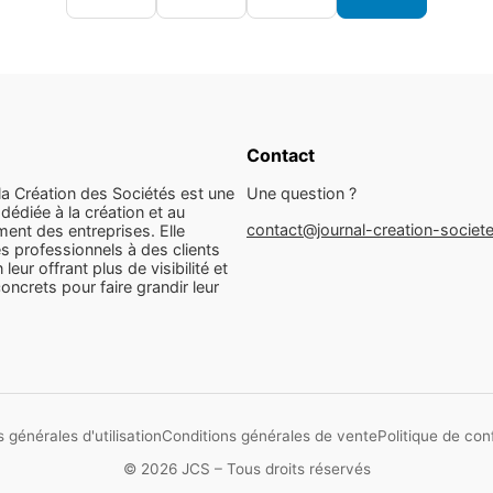
Contact
la Création des Sociétés est une
Une question ?
dédiée à la création et au
contact@journal-creation-societ
ent des entreprises. Elle
s professionnels à des clients
n leur offrant plus de visibilité et
concrets pour faire grandir leur
 générales d'utilisation
Conditions générales de vente
Politique de conf
© 2026 JCS – Tous droits réservés