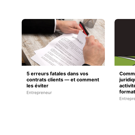
5 erreurs fatales dans vos
Commen
contrats clients — et comment
juridi
les éviter
activit
format
Entrepreneur
Entrepr