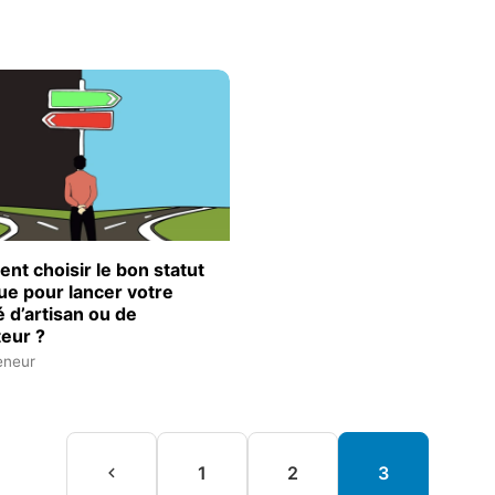
t choisir le bon statut
que pour lancer votre
é d’artisan ou de
eur ?
eneur
1
2
3