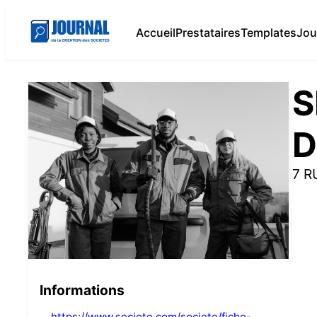
Accueil
Prestataires
Templates
Jou
S
D
7 R
Informations
https://www.societe.com/societe/fiche-