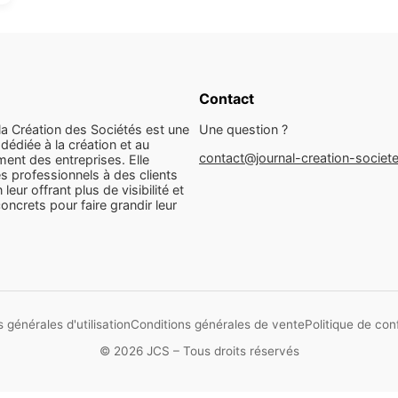
Contact
la Création des Sociétés est une
Une question ?
dédiée à la création et au
contact@journal-creation-societ
ent des entreprises. Elle
s professionnels à des clients
n leur offrant plus de visibilité et
concrets pour faire grandir leur
 générales d'utilisation
Conditions générales de vente
Politique de conf
© 2026 JCS – Tous droits réservés