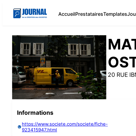
Accueil
Prestataires
Templates
Jou
MAT
OS
20 RUE I
Informations
https://www.societe.com/societe/fiche-
923415947.html