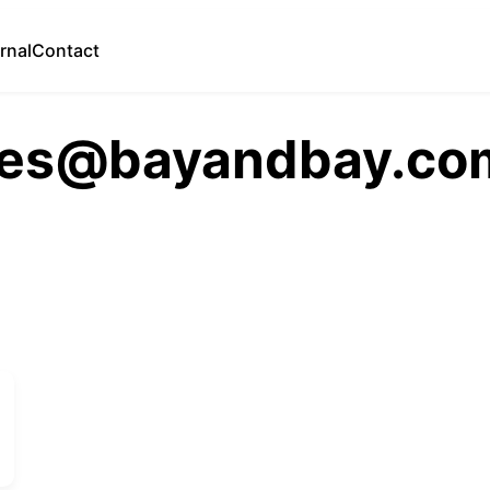
rnal
Contact
iles@bayandbay.co