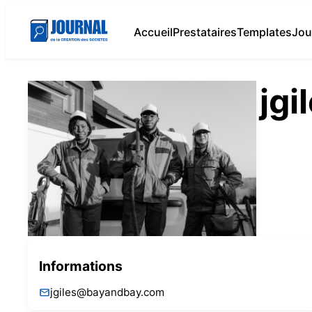
Accueil
Prestataires
Templates
Jou
jg
Informations
jgiles@bayandbay.com