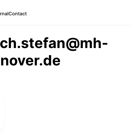
rnal
Contact
ich.stefan@mh-
nover.de