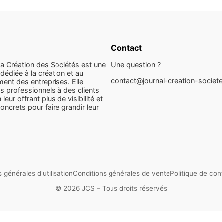
Contact
la Création des Sociétés est une
Une question ?
dédiée à la création et au
contact@journal-creation-societ
ent des entreprises. Elle
s professionnels à des clients
n leur offrant plus de visibilité et
concrets pour faire grandir leur
 générales d'utilisation
Conditions générales de vente
Politique de conf
© 2026 JCS – Tous droits réservés