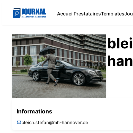
Accueil
Prestataires
Templates
Jou
ble
han
Informations
bleich.stefan@mh-hannover.de