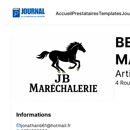
Accueil
Prestataires
Templates
Jou
B
M
Art
4 Rou
Informations
jonathanb61@hotmail.fr