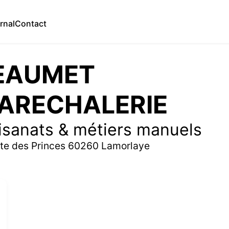
rnal
Contact
EAUMET
ARECHALERIE
isanats & métiers manuels
te des Princes 60260 Lamorlaye