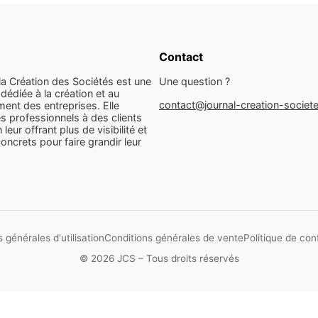
Contact
la Création des Sociétés est une
Une question ?
dédiée à la création et au
contact@journal-creation-societ
ent des entreprises. Elle
s professionnels à des clients
n leur offrant plus de visibilité et
concrets pour faire grandir leur
 générales d'utilisation
Conditions générales de vente
Politique de conf
© 2026 JCS – Tous droits réservés