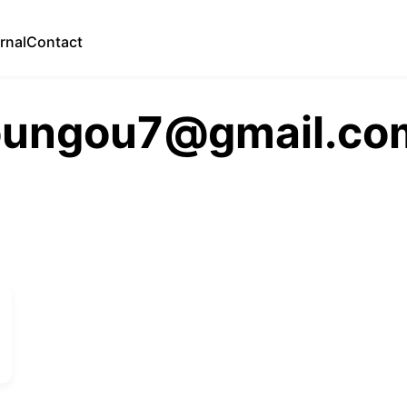
rnal
Contact
oungou7@gmail.co