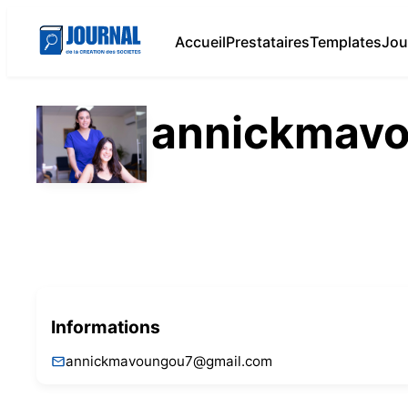
Accueil
Prestataires
Templates
Jou
annickmav
Informations
annickmavoungou7@gmail.com