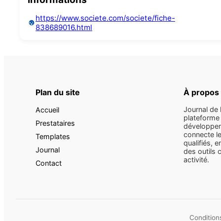
https://www.societe.com/societe/fiche-
838689016.html
Plan du site
À propos
Journal de 
Accueil
plateforme 
Prestataires
développem
connecte le
Templates
qualifiés, e
Journal
des outils 
activité.
Contact
Conditions