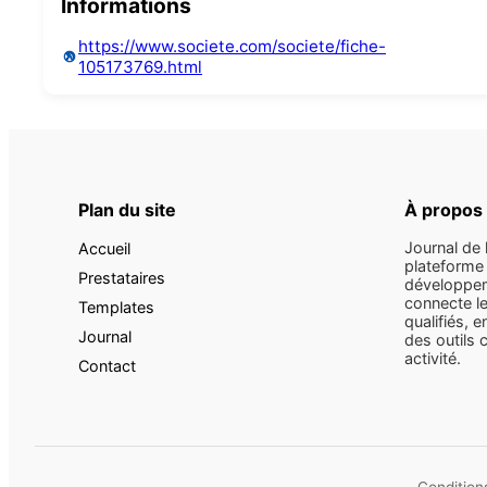
Informations
https://www.societe.com/societe/fiche-
105173769.html
Plan du site
À propos
Journal de 
Accueil
plateforme 
Prestataires
développem
connecte le
Templates
qualifiés, e
Journal
des outils 
activité.
Contact