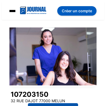
Créer un compte
107203150
32 RUE DAJOT 77000 MELUN