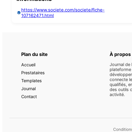
https://www.societe.com/societe/fiche-
107162471.html
Plan du site
À propos
Journal de 
Accueil
plateforme 
Prestataires
développem
connecte le
Templates
qualifiés, e
Journal
des outils 
activité.
Contact
Conditions