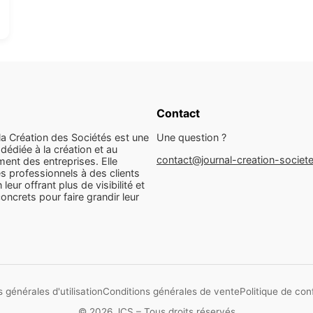
Contact
la Création des Sociétés est une
Une question ?
dédiée à la création et au
contact@journal-creation-societ
ent des entreprises. Elle
s professionnels à des clients
n leur offrant plus de visibilité et
concrets pour faire grandir leur
 générales d'utilisation
Conditions générales de vente
Politique de conf
© 2026 JCS – Tous droits réservés