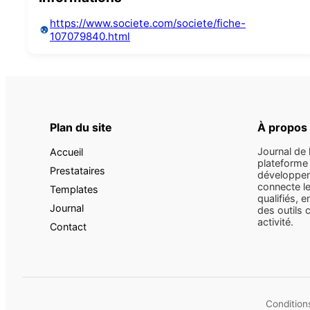
https://www.societe.com/societe/fiche-
107079840.html
Plan du site
À propos
Journal de 
Accueil
plateforme 
Prestataires
développem
connecte le
Templates
qualifiés, e
Journal
des outils 
activité.
Contact
Conditions