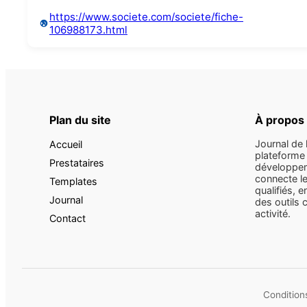
https://www.societe.com/societe/fiche-
106988173.html
Plan du site
À propos
Journal de 
Accueil
plateforme 
Prestataires
développem
connecte le
Templates
qualifiés, e
Journal
des outils 
activité.
Contact
Conditions