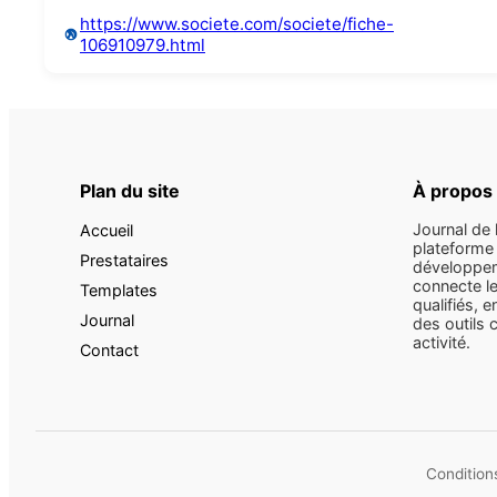
https://www.societe.com/societe/fiche-
106910979.html
Plan du site
À propos
Journal de 
Accueil
plateforme 
Prestataires
développem
connecte le
Templates
qualifiés, e
Journal
des outils 
activité.
Contact
Conditions