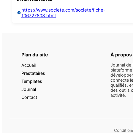
https://www.societe.com/societe/fiche-
106727803.html
Plan du site
À propos
Journal de 
Accueil
plateforme 
Prestataires
développem
connecte le
Templates
qualifiés, e
Journal
des outils 
activité.
Contact
Conditions