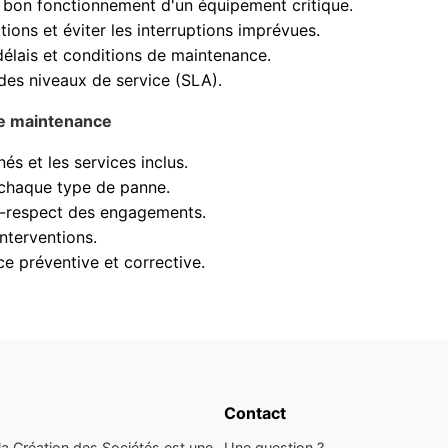
le bon fonctionnement d'un équipement critique.
tions et éviter les interruptions imprévues.
délais et conditions de maintenance.
es niveaux de service (SLA).
de maintenance
s et les services inclus.
r chaque type de panne.
on-respect des engagements.
interventions.
ce préventive et corrective.
Contact
la Création des Sociétés est une
Une question ?