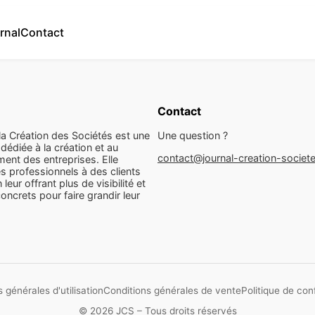
rnal
Contact
Contact
la Création des Sociétés est une
Une question ?
dédiée à la création et au
contact@journal-creation-societ
ent des entreprises. Elle
s professionnels à des clients
n leur offrant plus de visibilité et
concrets pour faire grandir leur
 générales d'utilisation
Conditions générales de vente
Politique de conf
© 2026 JCS – Tous droits réservés